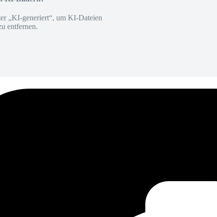
er „KI-generiert“, um KI-Dateien
zu entfernen.