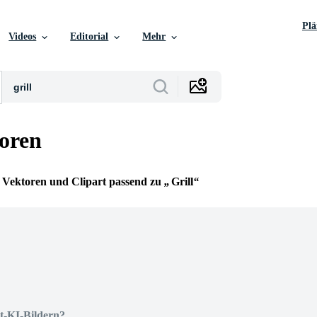
Pl
Videos
Editorial
Mehr
toren
ie Vektoren und Clipart passend zu
Grill
t-KI-Bildern?