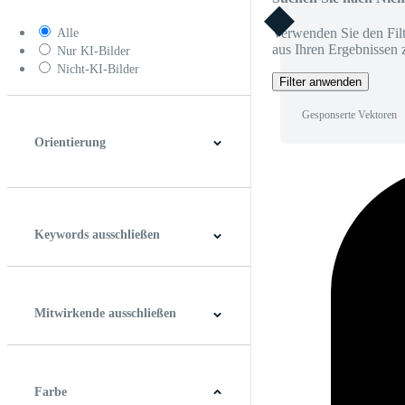
Verwenden Sie den Filt
Alle
aus Ihren Ergebnissen 
Nur KI-Bilder
Nicht-KI-Bilder
Filter anwenden
Gesponserte Vektoren
Orientierung
Horizontal
Vertikal
Quadrat
Panoramablick
Keywords ausschließen
Mitwirkende ausschließen
Farbe