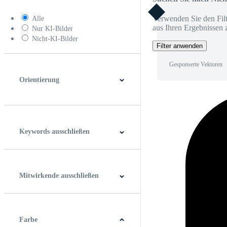
Verwenden Sie den Filt
Alle
aus Ihren Ergebnissen 
Nur KI-Bilder
Nicht-KI-Bilder
Filter anwenden
Gesponserte Vektoren
Orientierung
Horizontal
Vertikal
Quadrat
Panoramablick
Keywords ausschließen
Mitwirkende ausschließen
Farbe