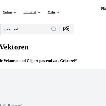
Pl
Videos
Editorial
Mehr
 Vektoren
reie Vektoren und Clipart passend zu
Gekritzel
t-KI-Bildern?