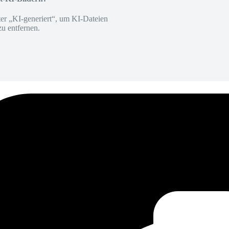
er „KI-generiert“, um KI-Dateien
zu entfernen.