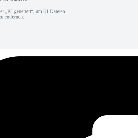
er „KI-generiert“, um KI-Dateien
zu entfernen.