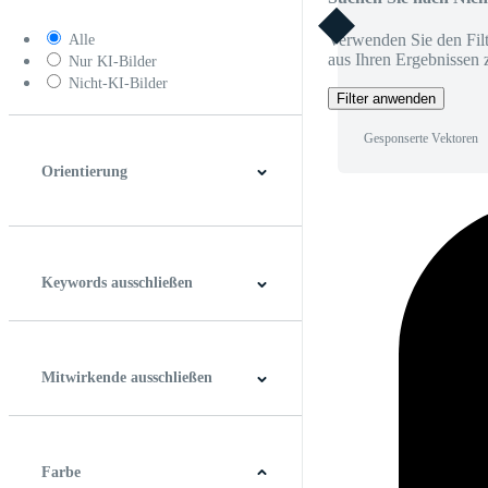
Verwenden Sie den Filt
Alle
aus Ihren Ergebnissen 
Nur KI-Bilder
Nicht-KI-Bilder
Filter anwenden
Gesponserte Vektoren
Orientierung
Horizontal
Vertikal
Quadrat
Panoramablick
Keywords ausschließen
Mitwirkende ausschließen
Farbe