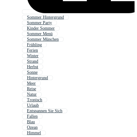
Sommer Hintergrund
Sommer Party
Kinder Sommer
Sommer Menü
Sommer München
Frühling
Ferien
Winter
Strand
Herbst
Sonne
Hintergrund
Meer
Reise
Natur
Tropisch
Urlaub
Entspannen Sie Sich
Fallen
Blau
Ozean
Himmel