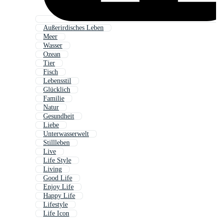
Außerirdisches Leben
Meer
Wasser
Ozean
Tier
Fisch
Lebensstil
Glücklich
Familie
Natur
Gesundheit
Liebe
Unterwasserwelt
Stillleben
Live
Life Style
Living
Good Life
Enjoy Life
Happy Life
Lifestyle
Life Icon