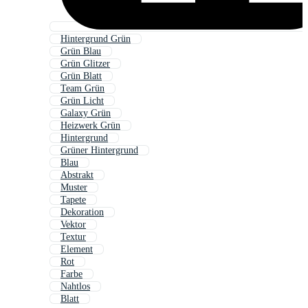
Hintergrund Grün
Grün Blau
Grün Glitzer
Grün Blatt
Team Grün
Grün Licht
Galaxy Grün
Heizwerk Grün
Hintergrund
Grüner Hintergrund
Blau
Abstrakt
Muster
Tapete
Dekoration
Vektor
Textur
Element
Rot
Farbe
Nahtlos
Blatt