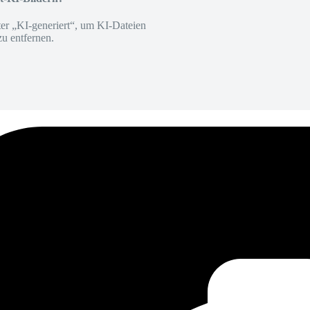
er „KI-generiert“, um KI-Dateien
zu entfernen.