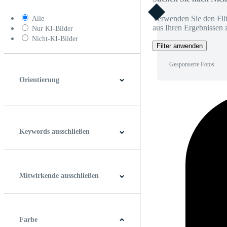
Verwenden Sie den Filt
Alle
aus Ihren Ergebnissen 
Nur KI-Bilder
Nicht-KI-Bilder
Filter anwenden
Gesponserte Fotos
Orientierung
Horizontal
Vertikal
Quadrat
Panoramablick
Keywords ausschließen
Mitwirkende ausschließen
Farbe