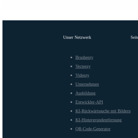
Unser Netzwerk
Seit
Brusheezy
Vecteezy
Videezy
Unternehmen
Ausbildung
Entwickler-API
KI-Rückwärtssuche mit Bildern
KI-Hintergrundentfernung
QR-Code-Generator