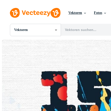
Vektoren
Fotos
Vektoren
Alle Bilder
Fotos
PNGs
PSDs
SVGs
Vorlagen
Vektoren
Videos
Motion Graphics
Redaktionelle Bilder
Redaktionelle Ereignisse