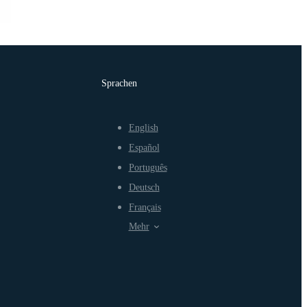
Sprachen
English
Español
Português
Deutsch
Français
Mehr