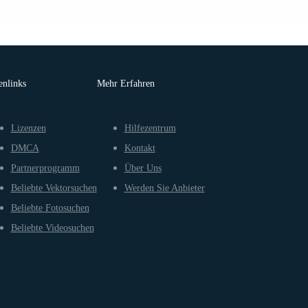
enlinks
Mehr Erfahren
Lizenzen
Hilfezentrum
DMCA
Kontakt
Partnerprogramm
Über Uns
Beliebte Vektorsuchen
Werden Sie Anbieter
Beliebte Fotosuchen
Beliebte Videosuchen