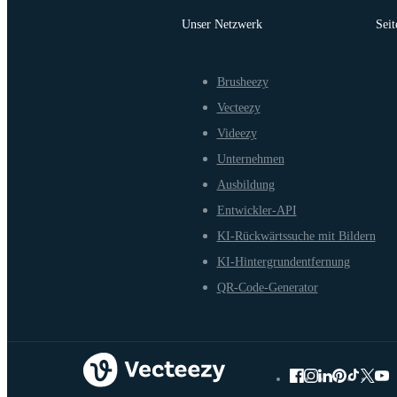
Unser Netzwerk
Seit
Brusheezy
Vecteezy
Videezy
Unternehmen
Ausbildung
Entwickler-API
KI-Rückwärtssuche mit Bildern
KI-Hintergrundentfernung
QR-Code-Generator