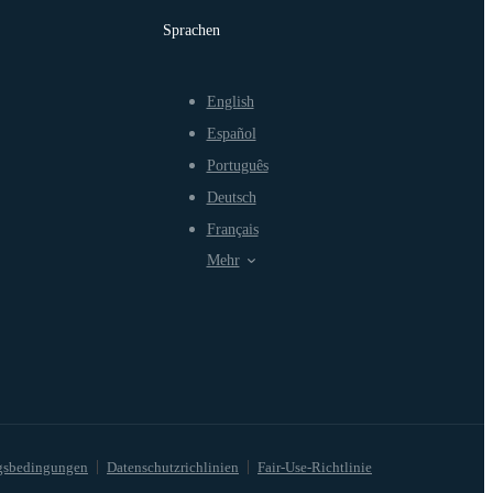
Sprachen
English
Español
Português
Deutsch
Français
Mehr
gsbedingungen
Datenschutzrichlinien
Fair-Use-Richtlinie