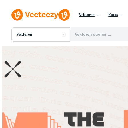
Vektoren
Fotos
Vektoren
Alle Bilder
Fotos
PNGs
PSDs
SVGs
Vorlagen
Vektoren
Videos
Motion Graphics
Redaktionelle Bilder
Redaktionelle Ereignisse