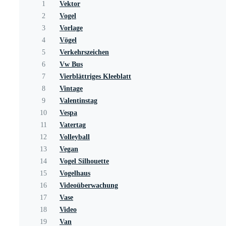
1
Vektor
2
Vogel
3
Vorlage
4
Vögel
5
Verkehrszeichen
6
Vw Bus
7
Vierblättriges Kleeblatt
8
Vintage
9
Valentinstag
10
Vespa
11
Vatertag
12
Volleyball
13
Vegan
14
Vogel Silhouette
15
Vogelhaus
16
Videoüberwachung
17
Vase
18
Video
19
Van