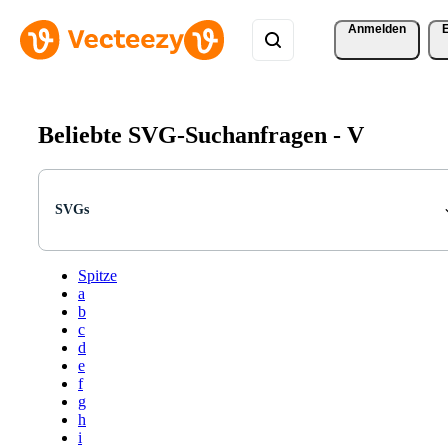
Anmelden
Beliebte SVG-Suchanfragen -
V
SVGs
Spitze
a
b
c
d
e
f
g
h
i