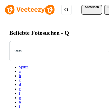
Anmelden
Beliebte Fotosuchen -
Q
Fotos
Spitze
a
b
c
d
e
f
g
h
i