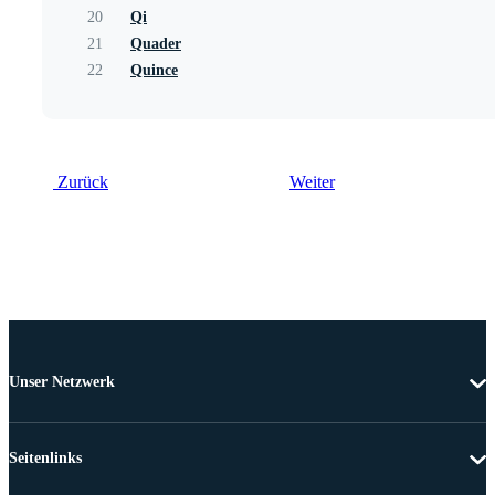
20
Qi
21
Quader
22
Quince
Zurück
Weiter
Unser Netzwerk
Seitenlinks