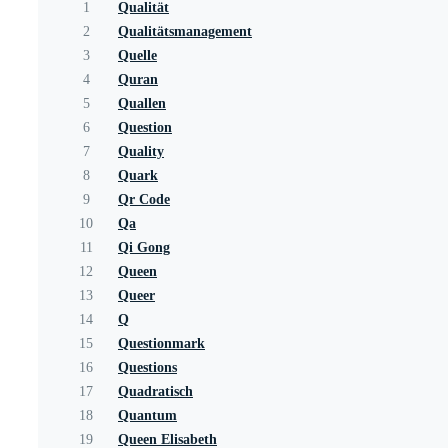
1
Qualität
2
Qualitätsmanagement
3
Quelle
4
Quran
5
Quallen
6
Question
7
Quality
8
Quark
9
Qr Code
10
Qa
11
Qi Gong
12
Queen
13
Queer
14
Q
15
Questionmark
16
Questions
17
Quadratisch
18
Quantum
19
Queen Elisabeth