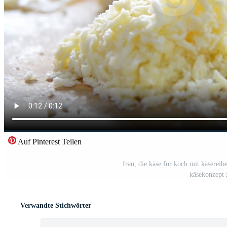
Auf Pinterest Teilen
frau, die käse für koch mit käsereibe
käsekonzept 
Verwandte Stichwörter