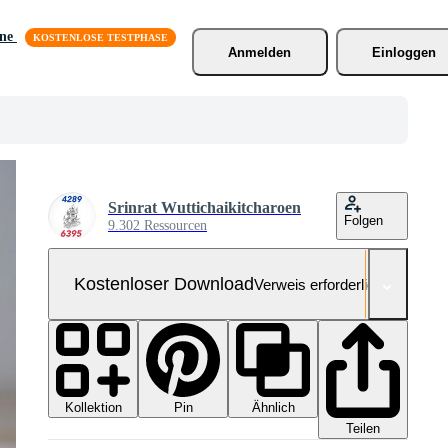
äne
Anmelden
Einloggen
Srinrat Wuttichaikitcharoen
Folgen
9.302 Ressourcen
Kostenloser Download
Verweis erforderlich
Kollektion
Ähnlich
Pin
Teilen