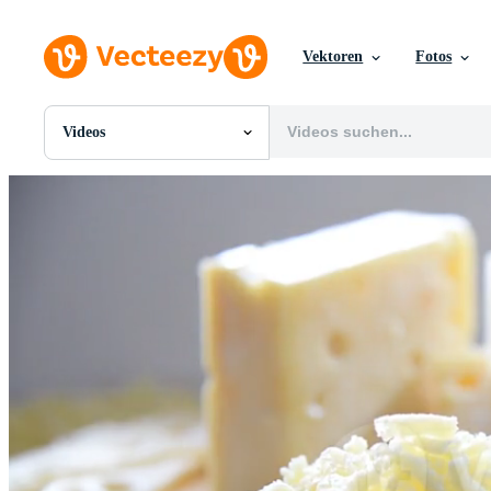
Vektoren
Fotos
Videos
Alle Bilder
Fotos
PNGs
PSDs
SVGs
Vorlagen
Vektoren
Videos
Motion Graphics
Redaktionelle Bilder
Redaktionelle Ereignisse