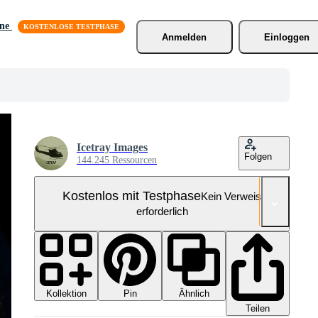
äne
Anmelden
Einloggen
Icetray Images
Folgen
144.245 Ressourcen
Kostenlos mit Testphase
Kein Verweis
erforderlich
Kollektion
Ähnlich
Pin
Teilen