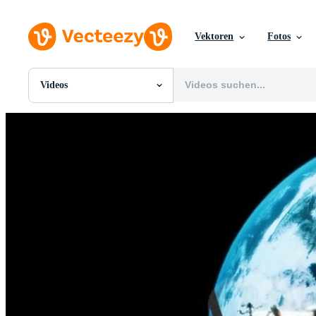
Vektoren
Fotos
Videos
Alle Bilder
Fotos
PNGs
PSDs
SVGs
Vorlagen
Vektoren
Videos
Motion Graphics
Redaktionelle Bilder
Redaktionelle Ereignisse