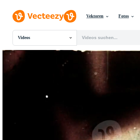
Vektoren
Fotos
Videos
Alle Bilder
Fotos
PNGs
PSDs
SVGs
Vorlagen
Vektoren
Videos
Motion Graphics
Redaktionelle Bilder
Redaktionelle Ereignisse