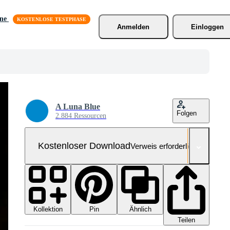
äne
Anmelden
Einloggen
A Luna Blue
Folgen
2.884 Ressourcen
Kostenloser Download
Verweis erforderlich
Kollektion
Ähnlich
Pin
Teilen