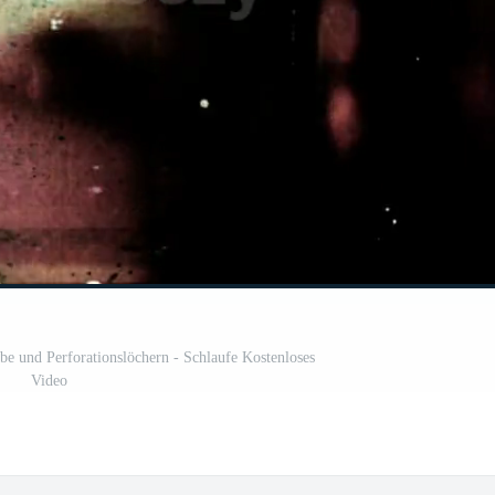
be und Perforationslöchern - Schlaufe Kostenloses
Video