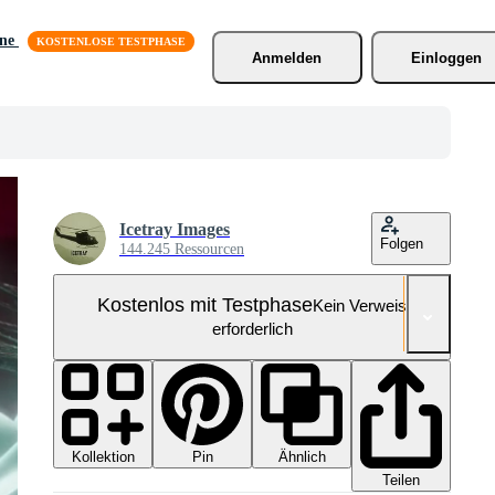
äne
Anmelden
Einloggen
Icetray Images
Folgen
144.245 Ressourcen
Kostenlos mit Testphase
Kein Verweis
erforderlich
Kollektion
Ähnlich
Pin
Teilen