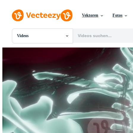
Vektoren
Fotos
Videos
Alle Bilder
Fotos
PNGs
PSDs
SVGs
Vorlagen
Vektoren
Videos
Motion Graphics
Redaktionelle Bilder
Redaktionelle Ereignisse