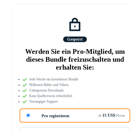
Gesperrt
Werden Sie ein Pro-Mitglied, um
dieses Bundle freizuschalten und
erhalten Sie:
Jede Woche ein kostenloses Bundle
Millionen Bilder und Videos
Unbegrenzte Downloads
Kein Quellverweis erforderlich
Vorrangiger Support
15 US$
ab
/Monat
Pro registrieren