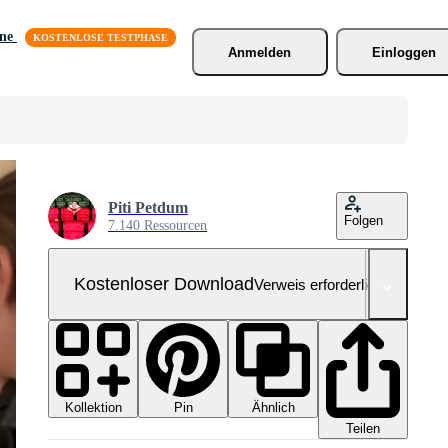
äne
Anmelden
Einloggen
Piti Petdum
Folgen
7.140 Ressourcen
Kostenloser Download
Verweis erforderlich
Kollektion
Ähnlich
Pin
Teilen