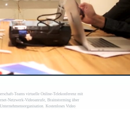
nerschaft-Teams virtuelle Online-Telekonferenz mit
rnet-Netzwerk-Videoanrufe, Brainstorming über
r Unternehmensorganisation. Kostenloses Video