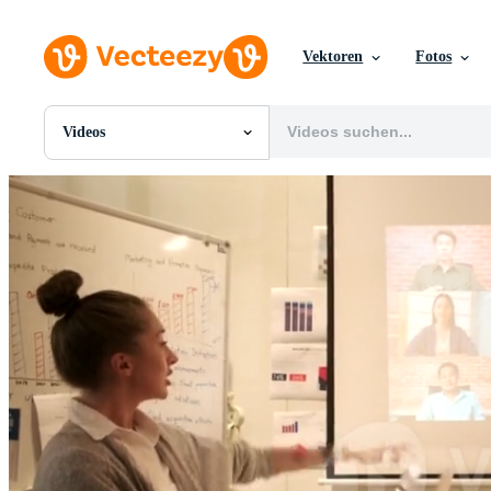
Vektoren
Fotos
Videos
Alle Bilder
Fotos
PNGs
PSDs
SVGs
Vorlagen
Vektoren
Videos
Motion Graphics
Redaktionelle Bilder
Redaktionelle Ereignisse