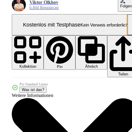
Viktor Olkhov
Folgen
6.844 Ressourcen
Kostenlos mit Testphase
Kein Verweis erforderlich
Kollektion
Ähnlich
Pin
Teilen
Pro Standard Lizenz
Was ist das?
Weitere Informationen