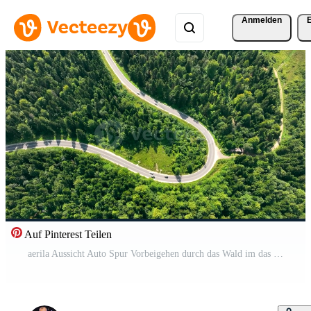
Anmelden
Auf Pinterest Teilen
aerila Aussicht Auto Spur Vorbeigehen durch das Wald im das Berge. Serpentin Straße und Autos gehen bergauf. ein Straße im das Berge und im ein dicht Grün Wald auf ein sonnig Tag. Pro Video