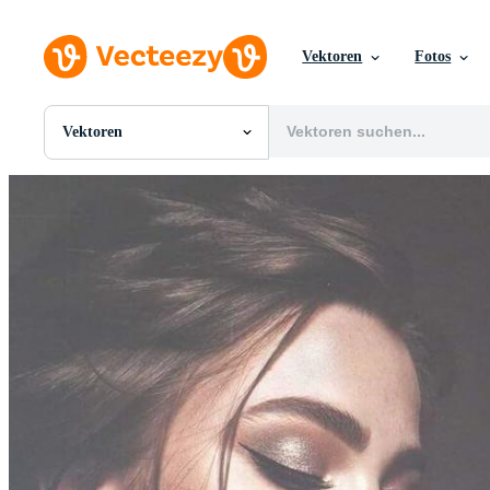
Vektoren
Fotos
Vektoren
Alle Bilder
Fotos
PNGs
PSDs
SVGs
Vorlagen
Vektoren
Videos
Motion Graphics
Redaktionelle Bilder
Redaktionelle Ereignisse