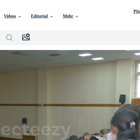
Pl
Videos
Editorial
Mehr