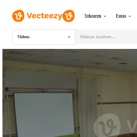
Vektoren
Fotos
Videos
Alle Bilder
Fotos
PNGs
PSDs
SVGs
Vorlagen
Vektoren
Videos
Motion Graphics
Redaktionelle Bilder
Redaktionelle Ereignisse