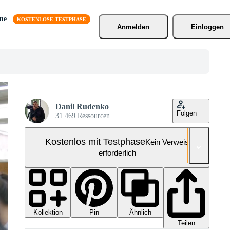
äne
Anmelden
Einloggen
Danil Rudenko
Folgen
31.469 Ressourcen
Kostenlos mit Testphase
Kein Verweis
erforderlich
Kollektion
Ähnlich
Pin
Teilen