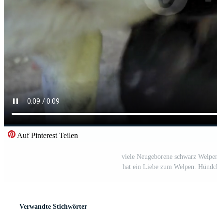
Auf Pinterest Teilen
viele Neugeborene schwarz Welpen
hat ein Liebe zum Welpen. Hündch
Verwandte Stichwörter