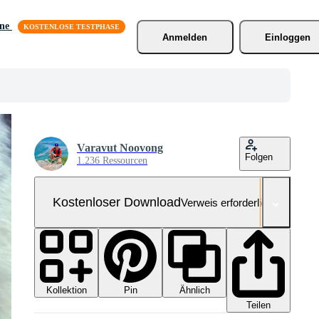
äne
Anmelden
Einloggen
Varavut Noovong
Folgen
1.236 Ressourcen
Kostenloser Download
Verweis erforderlich
Kollektion
Ähnlich
Pin
Teilen