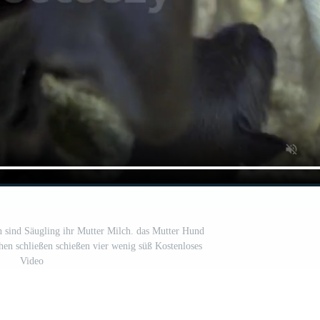
 sind Säugling ihr Mutter Milch. das Mutter Hund
en schließen schießen vier wenig süß Kostenloses
Video