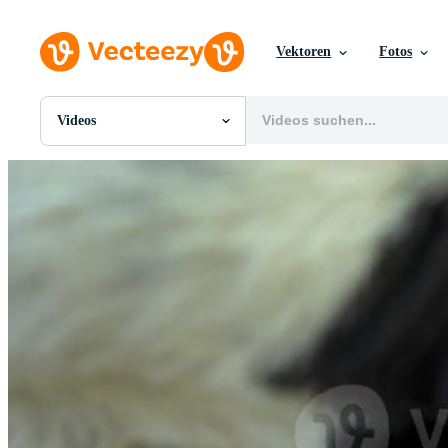
Vektoren
Fotos
Videos
Alle Bilder
Fotos
PNGs
PSDs
SVGs
Vorlagen
Vektoren
Videos
Motion Graphics
Redaktionelle Bilder
Redaktionelle Ereignisse