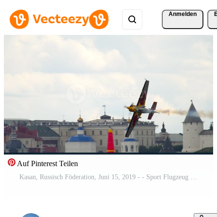
Anmelden
Auf Pinterest Teilen
Kasan, Russisch Föderation, Juni 15, 2019 - - Sport Flugzeug durchführen riskant gefährlich Stunts im das Luft. rot Stier Luft Rennen