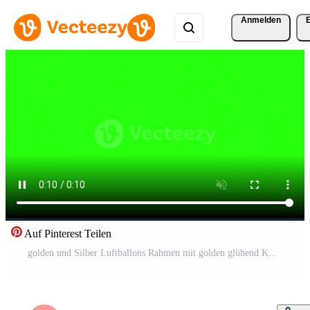
Anmelden
Auf Pinterest Teilen
golden und Silber Luftballons Rahmen mit golden glühend Konfetti auf Grün Bildschirm oder Chroma Taste. Luftballons Rahmen schwebend und gehen hoch. golden und Silber farbig Luftballons steigend und schwankend im das Luft. Pro Video