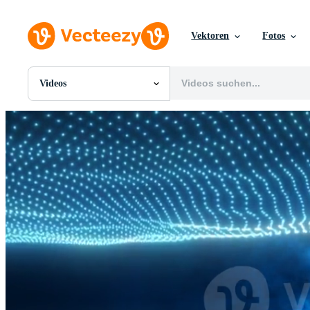
Vektoren
Fotos
Videos
Alle Bilder
Fotos
PNGs
PSDs
SVGs
Vorlagen
Vektoren
Videos
Motion Graphics
Redaktionelle Bilder
Redaktionelle Ereignisse