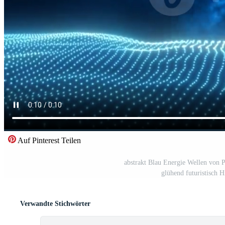
Auf Pinterest Teilen
abstrakt Blau Energie Wellen von P
glühend futuristisch 
Verwandte Stichwörter