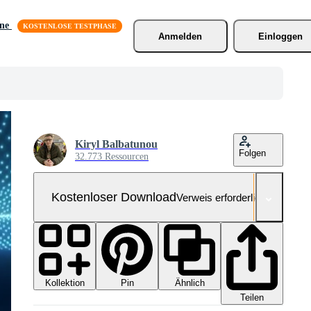
äne
Anmelden
Einloggen
Kiryl Balbatunou
Folgen
32.773 Ressourcen
Kostenloser Download
Verweis erforderlich
Kollektion
Ähnlich
Pin
Teilen