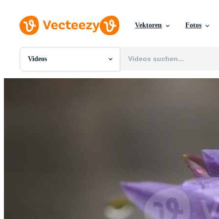
Vektoren
Fotos
Videos
Alle Bilder
Fotos
PNGs
PSDs
SVGs
Vorlagen
Vektoren
Videos
Motion Graphics
Redaktionelle Bilder
Redaktionelle Ereignisse