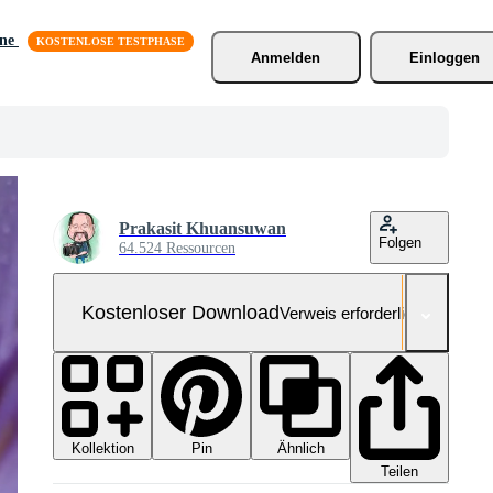
äne
Anmelden
Einloggen
Prakasit Khuansuwan
Folgen
64.524 Ressourcen
Kostenloser Download
Verweis erforderlich
Kollektion
Ähnlich
Pin
Teilen