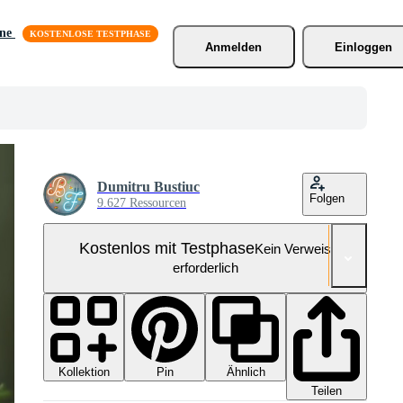
äne
Anmelden
Einloggen
Dumitru Bustiuc
Folgen
9.627 Ressourcen
Kostenlos mit Testphase
Kein Verweis
erforderlich
Kollektion
Ähnlich
Pin
Teilen