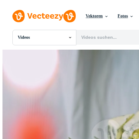
Vektoren
Fotos
Videos
Alle Bilder
Fotos
PNGs
PSDs
SVGs
Vorlagen
Vektoren
Videos
Motion Graphics
Redaktionelle Bilder
Redaktionelle Ereignisse