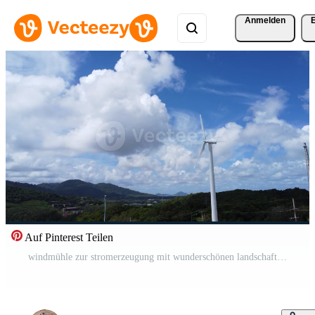
Anmelden
Auf Pinterest Teilen
windmühle zur stromerzeugung mit wunderschönen landschaften und blauem himmel zur erzeugung sauberer erneuerbarer grüner energie für eine nachhaltige entwicklung. Kostenloses Video