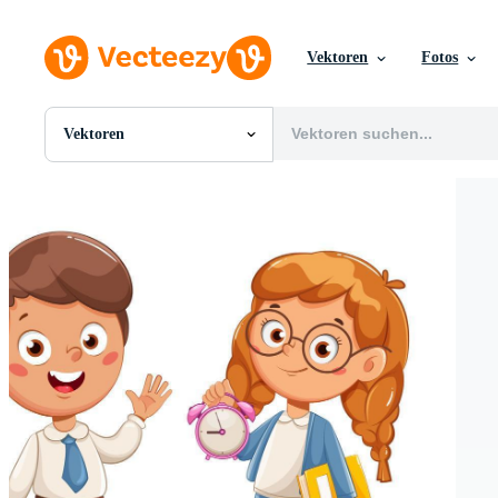
Vektoren
Fotos
Vektoren
Alle Bilder
Fotos
PNGs
PSDs
SVGs
Vorlagen
Vektoren
Videos
Motion Graphics
Redaktionelle Bilder
Redaktionelle Ereignisse