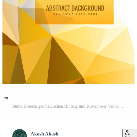
eilen
Bunte Dreieck geometrischen Hintergrund Kostenloser Vektor und Kostenloses SVG
Akash Akash