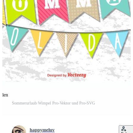
eilen
Sommerurlaub Wimpel Pro-Vektor und Pro-SVG
happymeluv