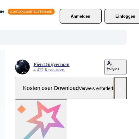
äne
Anmelden
Einloggen
Pien Duijverman
Folgen
4.427 Ressourcen
Kostenloser Download
Verweis erforderlich