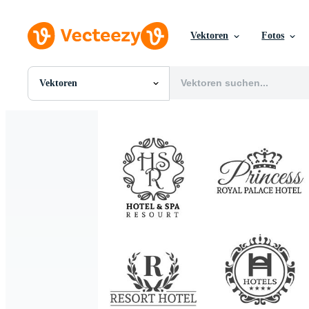
Vektoren
Fotos
Vektoren
Alle Bilder
Fotos
PNGs
PSDs
SVGs
Vorlagen
Vektoren
Videos
Motion Graphics
Redaktionelle Bilder
Redaktionelle Ereignisse