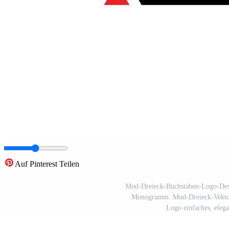
Auf Pinterest Teilen
Mod-Dreieck-Buchstaben-Logo-Des
Monogramm. Mod-Dreieck-Vektor-
Logo einfaches, eleg