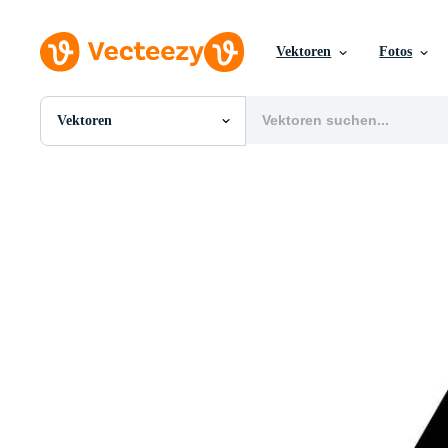
Vektoren
Fotos
Vektoren
Alle Bilder
Fotos
PNGs
PSDs
SVGs
Vorlagen
Vektoren
Videos
Motion Graphics
Redaktionelle Bilder
Redaktionelle Ereignisse