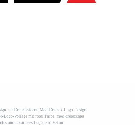
ign mit Dreiecksform. Mod-Dreieck-Logo-Design-
Logo-Vorlage mit roter Farbe. mod dreieckiges
antes und luxuriöses Logo. Pro Vektor