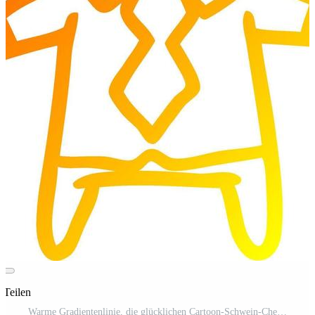
 Teilen
Warme Gradientenlinie, die glücklichen Cartoon-Schwein-Chef zeichnet Pro-Vektor und Pro-SVG