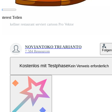
nterest Teilen
kellner restaurant serviert cartoon Pro Vektor
NOVIANTOKO TRI ARIANTO
Folgen
7.584 Ressourcen
Kostenlos mit Testphase
Kein Verweis erforderlich