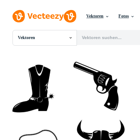
Vektoren
Fotos
Vektoren
Alle Bilder
Fotos
PNGs
PSDs
SVGs
Vorlagen
Vektoren
Videos
Motion Graphics
Redaktionelle Bilder
Redaktionelle Ereignisse