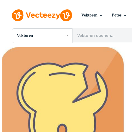
Vektoren
Fotos
Vektoren
Alle Bilder
Fotos
PNGs
PSDs
SVGs
Vorlagen
Vektoren
Videos
Motion Graphics
Redaktionelle Bilder
Redaktionelle Ereignisse