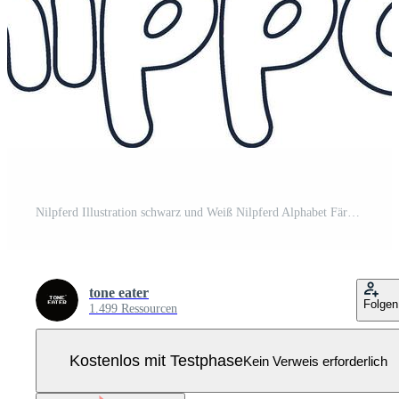
Nilpferd Illustration schwarz und Weiß Nilpferd Alphabet Färbung Buch oder Seite zum Kinder Pro Vektor
tone eater
Folgen
1.499 Ressourcen
Kostenlos mit Testphase
Kein Verweis erforderlich