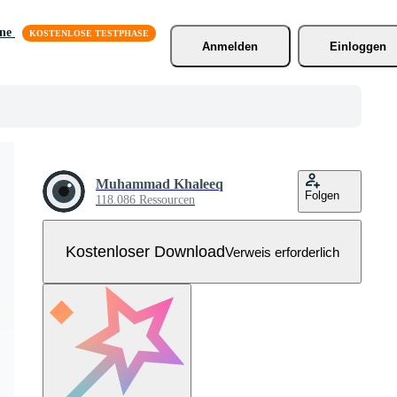
äne
Anmelden
Einloggen
Muhammad Khaleeq
Folgen
118.086 Ressourcen
Kostenloser Download
Verweis erforderlich