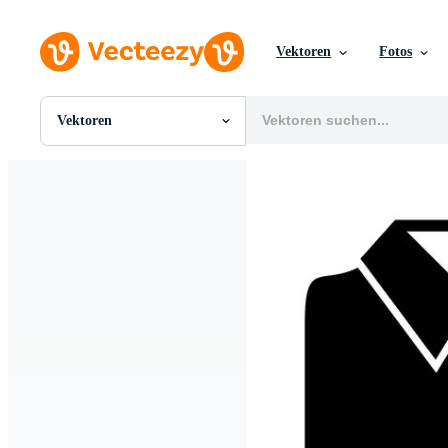
Vektoren
Fotos
Vektoren
Alle Bilder
Fotos
PNGs
PSDs
SVGs
Vorlagen
Vektoren
Videos
Motion Graphics
Redaktionelle Bilder
Redaktionelle Ereignisse