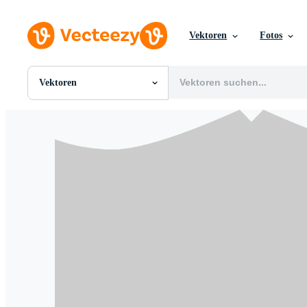
Vektoren
Fotos
Vektoren
Alle Bilder
Fotos
PNGs
PSDs
SVGs
Vorlagen
Vektoren
Videos
Motion Graphics
Redaktionelle Bilder
Redaktionelle Ereignisse