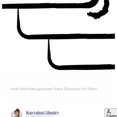
Karte Deck Hand gezeichnet Vektor Illustration Pro Vektor
Kavyahsri Shastry
Folgen