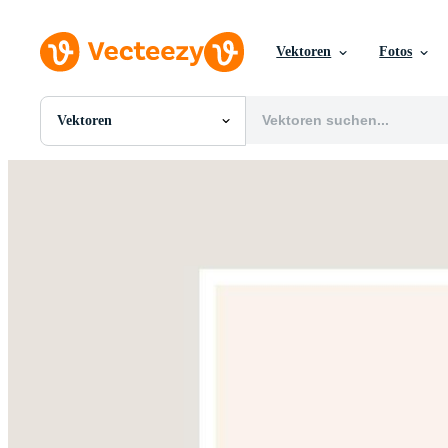
Vektoren
Fotos
Vektoren
Alle Bilder
Fotos
PNGs
PSDs
SVGs
Vorlagen
Vektoren
Videos
Motion Graphics
Redaktionelle Bilder
Redaktionelle Ereignisse