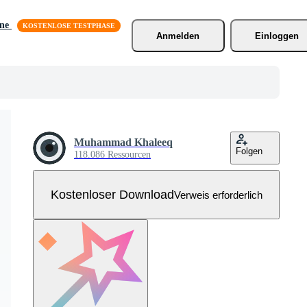
äne
Anmelden
Einloggen
Muhammad Khaleeq
Folgen
118.086 Ressourcen
Kostenloser Download
Verweis erforderlich