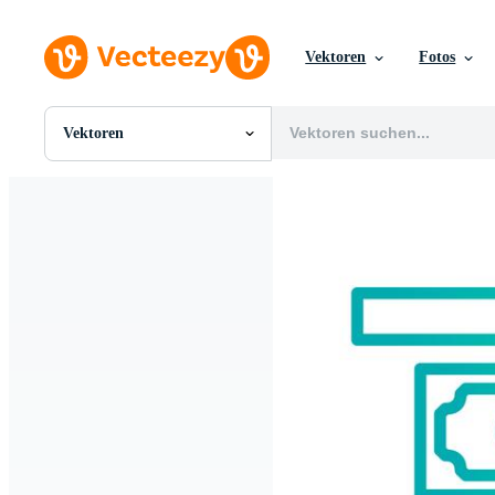
Vektoren
Fotos
Vektoren
Alle Bilder
Fotos
PNGs
PSDs
SVGs
Vorlagen
Vektoren
Videos
Motion Graphics
Redaktionelle Bilder
Redaktionelle Ereignisse