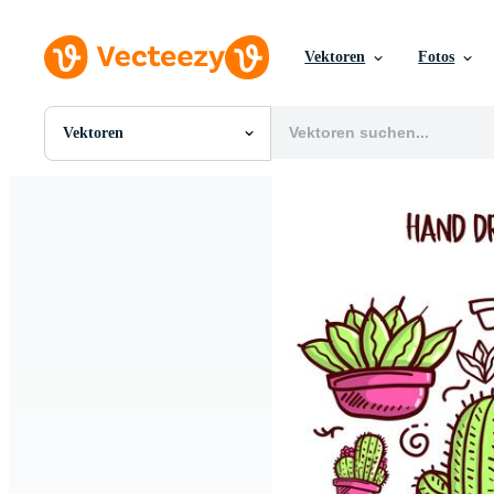
Vektoren
Fotos
Vektoren
Alle Bilder
Fotos
PNGs
PSDs
SVGs
Vorlagen
Vektoren
Videos
Motion Graphics
Redaktionelle Bilder
Redaktionelle Ereignisse