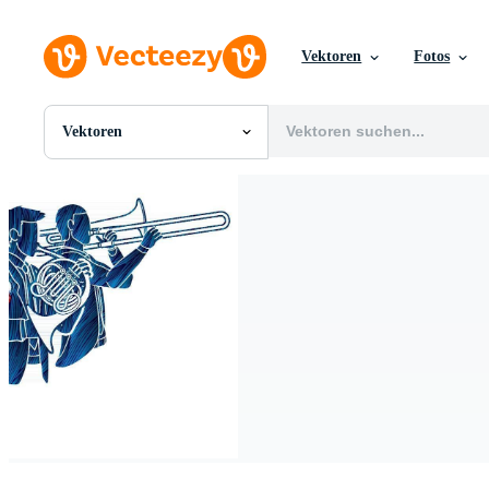
Vektoren
Fotos
Vektoren
Alle Bilder
Fotos
PNGs
PSDs
SVGs
Vorlagen
Vektoren
Videos
Motion Graphics
Redaktionelle Bilder
Redaktionelle Ereignisse