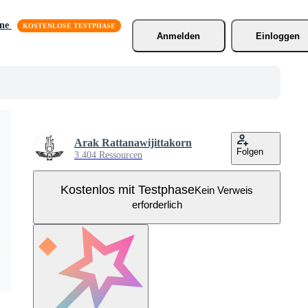
äne
Anmelden
Einloggen
Arak Rattanawijittakorn
Folgen
3.404 Ressourcen
Kostenlos mit Testphase
Kein Verweis
erforderlich