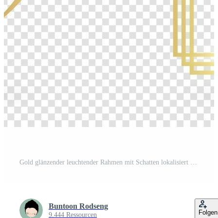
Gold glänzender leuchtender Rahmen mit Schatten lokalisiert auf transparentem Hintergrund. realistische rechteckige Grenze des goldenen Luxusweinlese. Illustration - Vektor Kostenloser Vektor
Buntoon Rodseng
Folgen
9.444 Ressourcen