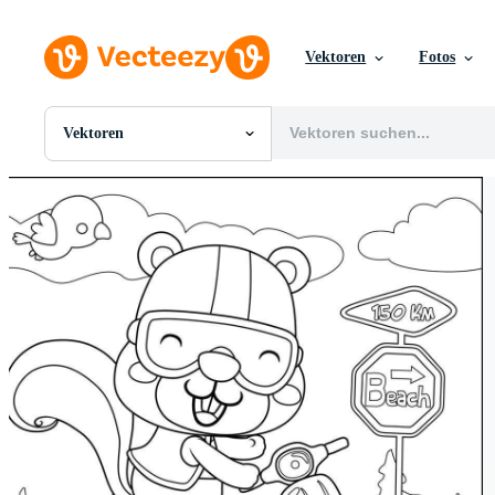
Vektoren
Fotos
Vektoren
Alle Bilder
Fotos
PNGs
PSDs
SVGs
Vorlagen
Vektoren
Videos
Motion Graphics
Redaktionelle Bilder
Redaktionelle Ereignisse