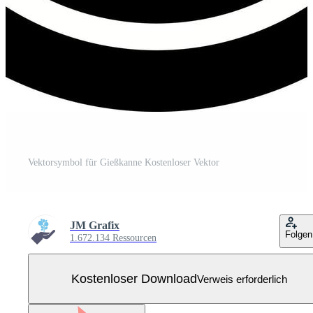
Vektorsymbol für Gießkanne Kostenloser Vektor
JM Grafix
Folgen
1.672.134 Ressourcen
Kostenloser Download
Verweis erforderlich