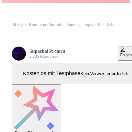
3d Papier Kunst von Illustration Sommer- tropisch Blatt Palme Dekoration auf platziert Text Hintergrund, Papier Schnitt Origami exotisch Hawaii Stil Wald, Sommerzeit Design durch Papier Briefe oder Briefumschlag Konzept, Vektor Pro Vektor
Supachai Promrit
Folgen
2.235 Ressourcen
Kostenlos mit Testphase
Kein Verweis erforderlich