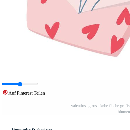
Auf Pinterest Teilen
valentinstag rosa farbe flache grafis
blumen
Verwandte Stichwörter