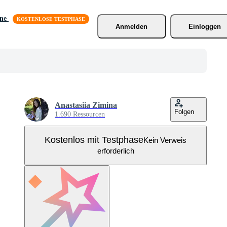
äne
Anmelden
Einloggen
Anastasiia Zimina
Folgen
1.690 Ressourcen
Kostenlos mit Testphase
Kein Verweis
erforderlich