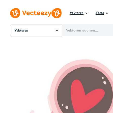
Vektoren
Fotos
Vektoren
Alle Bilder
Fotos
PNGs
PSDs
SVGs
Vorlagen
Vektoren
Videos
Motion Graphics
Redaktionelle Bilder
Redaktionelle Ereignisse