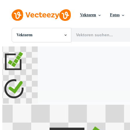
Vektoren
Fotos
Vektoren
Alle Bilder
Fotos
PNGs
PSDs
SVGs
Vorlagen
Vektoren
Videos
Motion Graphics
Redaktionelle Bilder
Redaktionelle Ereignisse