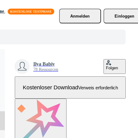
äne
Anmelden
Einloggen
Ilya Babiy
Folgen
78 Ressourcen
Kostenloser Download
Verweis erforderlich